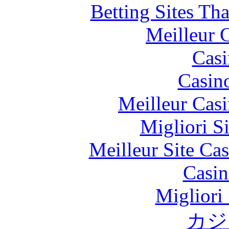
Betting Sites Th
Meilleur 
Casi
Casin
Meilleur Cas
Migliori S
Meilleur Site Ca
Casin
Migliori
カジ