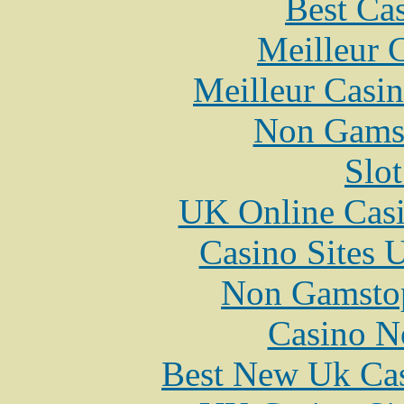
Best Cas
Meilleur 
Meilleur Casi
Non Gams
Slo
UK Online Cas
Casino Sites
Non Gamstop
Casino N
Best New Uk Ca