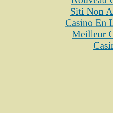
Siti Non 
Casino En L
Meilleur 
Casi