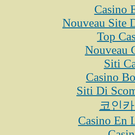
Casino 
Nouveau Site D
Top Cas
Nouveau C
Siti C
Casino Bo
Siti Di Sc
코인카
Casino En L
Casin