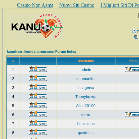
Casino Non Aams
Nuovi Siti Casino
I Migliori Siti Di 
F
kanuheartfoundationng.com Forum Index
#
Username
Email
1
admin
2
nnamanibc
3
lucagerva
4
Theoybuzqs
5
Alina20100
6
qicvu
7
bomicious
8
qavdenlu