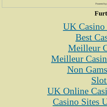
Powered by 
Furt
UK Casino
Best Cas
Meilleur 
Meilleur Casi
Non Gams
Slo
UK Online Cas
Casino Sites