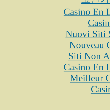
Casino En L
Casin
Nuovi Siti
Nouveau C
Siti Non 
Casino En L
Meilleur 
Casi