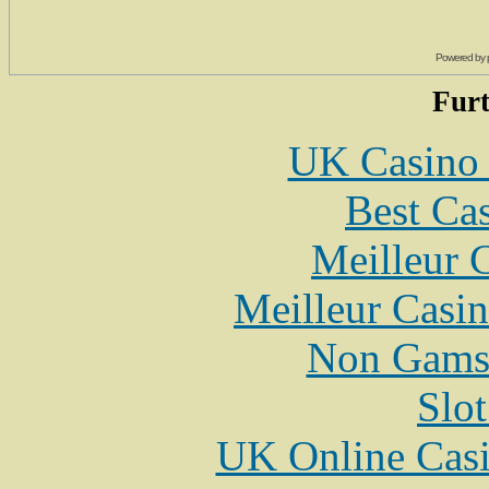
Powered by 
Furt
UK Casino
Best Cas
Meilleur 
Meilleur Casi
Non Gams
Slo
UK Online Cas