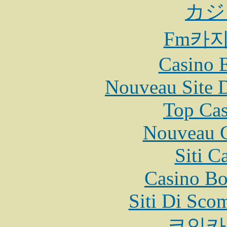
カジ
Fm카
Casino 
Nouveau Site D
Top Cas
Nouveau C
Siti C
Casino Bo
Siti Di Sc
코인카