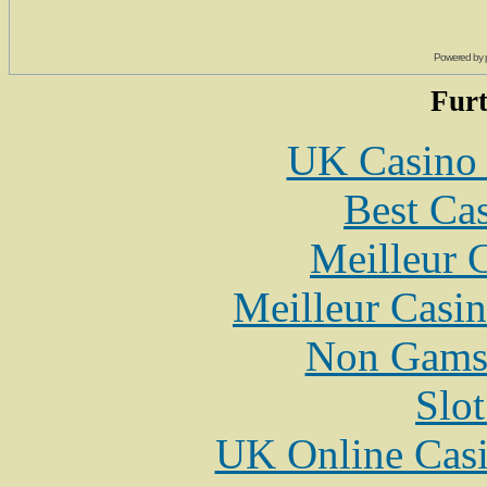
Powered by 
Furt
UK Casino
Best Cas
Meilleur 
Meilleur Casi
Non Gams
Slo
UK Online Cas