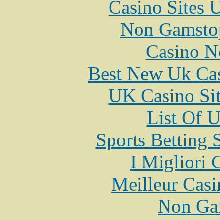
Casino Sites
Non Gamstop
Casino N
Best New Uk Ca
UK Casino Si
List Of 
Sports Betting 
I Migliori
Meilleur Casi
Non Ga