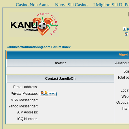
Casino Non Aams
Nuovi Siti Casino
I Migliori Siti Di 
F
kanuheartfoundationng.com Forum Index
Viewin
Avatar
All abou
Joi
Total p
Contact JanelleCh
E-mail address:
Loca
Private Message:
Webs
MSN Messenger:
Occupat
Yahoo Messenger:
Inter
AIM Address:
ICQ Number: