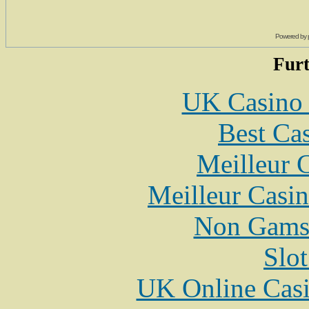
Powered by 
Furt
UK Casino
Best Cas
Meilleur 
Meilleur Casi
Non Gams
Slo
UK Online Cas