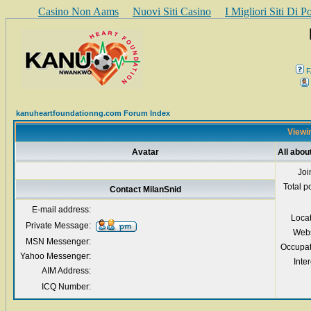
Casino Non Aams
Nuovi Siti Casino
I Migliori Siti Di 
F
kanuheartfoundationng.com Forum Index
Viewin
Avatar
All abou
Joi
Total p
Contact MilanSnid
E-mail address:
Loca
Private Message:
Webs
MSN Messenger:
Occupat
Yahoo Messenger:
Inter
AIM Address:
ICQ Number: