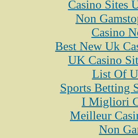
Casino Sites
Non Gamstop
Casino N
Best New Uk Ca
UK Casino Si
List Of 
Sports Betting 
I Migliori
Meilleur Casi
Non Ga