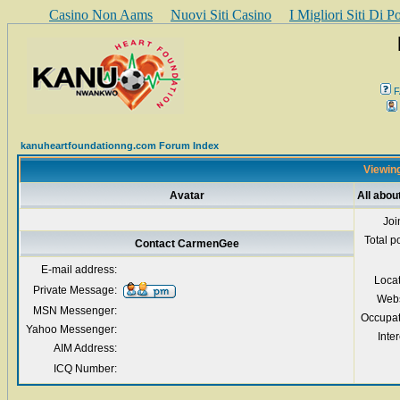
Casino Non Aams
Nuovi Siti Casino
I Migliori Siti Di 
F
kanuheartfoundationng.com Forum Index
Viewin
Avatar
All abo
Joi
Total p
Contact CarmenGee
E-mail address:
Loca
Private Message:
Webs
MSN Messenger:
Occupat
Yahoo Messenger:
Inter
AIM Address:
ICQ Number: