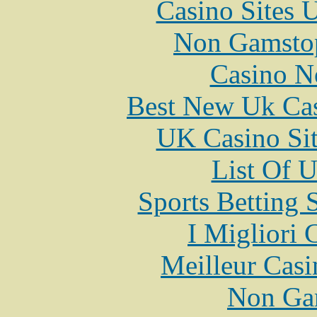
Casino Sites
Non Gamstop
Casino N
Best New Uk Ca
UK Casino Si
List Of 
Sports Betting 
I Migliori
Meilleur Casi
Non Ga