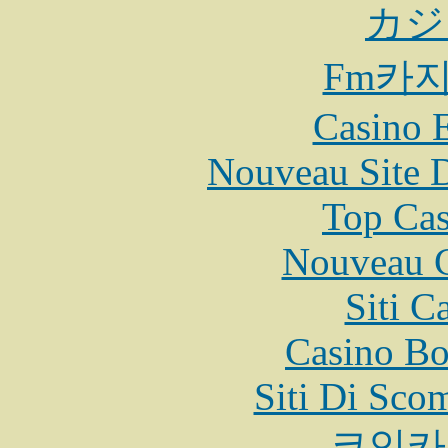
カジ
Fm카
Casino 
Nouveau Site D
Top Cas
Nouveau C
Siti C
Casino Bo
Siti Di Sc
코인카