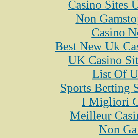
Casino Sites
Non Gamstop
Casino N
Best New Uk Ca
UK Casino Si
List Of 
Sports Betting 
I Migliori
Meilleur Casi
Non Ga