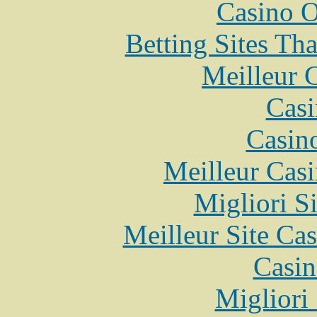
Casino O
Betting Sites Th
Meilleur 
Casi
Casin
Meilleur Cas
Migliori S
Meilleur Site Ca
Casin
Migliori