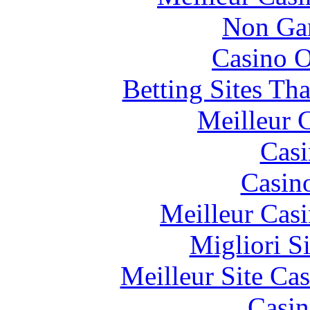
Non Ga
Casino O
Betting Sites Th
Meilleur 
Casi
Casin
Meilleur Cas
Migliori S
Meilleur Site Ca
Casin