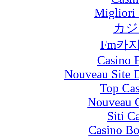
Migliori
カジ
Fm카
Casino 
Nouveau Site D
Top Cas
Nouveau C
Siti C
Casino Bo