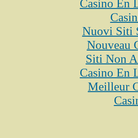
Casino En L
Casin
Nuovi Siti
Nouveau C
Siti Non 
Casino En L
Meilleur 
Casi