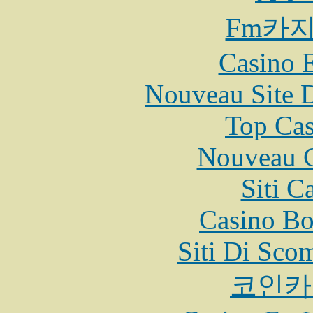
Fm카
Casino 
Nouveau Site D
Top Cas
Nouveau C
Siti C
Casino Bo
Siti Di Sc
코인카