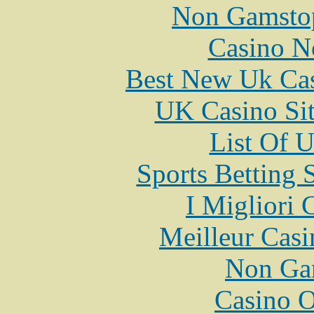
Non Gamstop
Casino N
Best New Uk Ca
UK Casino Si
List Of 
Sports Betting 
I Migliori
Meilleur Casi
Non Ga
Casino O