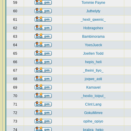
59
Tommie Payne
60
Juthelyty
61
_hexli_qwenic_
62
Hobragohex
63
Bambinorama
64
YoesJueck
65
Joellen Todd
66
hepis_heli
67
_theini_tiyo_
68
joqwe_asti
69
Karnavel
70
_hexlio_loipul_
71
Clint Lang
72
GokuMimre
73
opihe_opiyo
74
brabra_heko