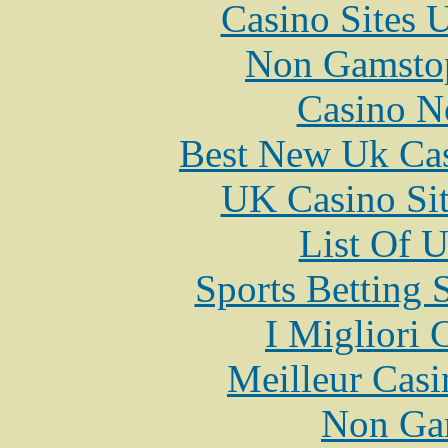
Casino Sites
Non Gamstop
Casino N
Best New Uk Ca
UK Casino Si
List Of 
Sports Betting 
I Migliori
Meilleur Casi
Non Ga