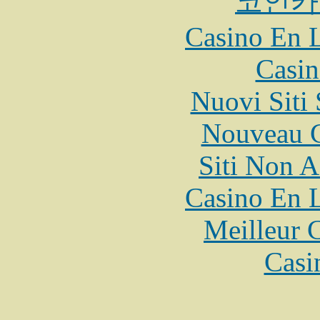
코인카
Casino En L
Casin
Nuovi Siti
Nouveau C
Siti Non 
Casino En L
Meilleur 
Casi