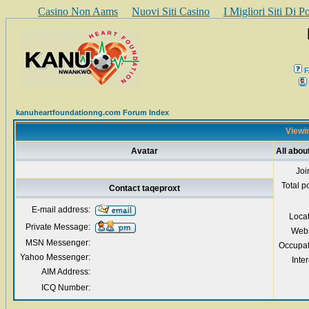
Casino Non Aams
Nuovi Siti Casino
I Migliori Siti Di 
F
kanuheartfoundationng.com Forum Index
Viewin
Avatar
All abou
Joi
Total p
Contact taqeproxt
E-mail address:
Loca
Private Message:
Webs
MSN Messenger:
Occupat
Yahoo Messenger:
Inter
AIM Address:
ICQ Number: