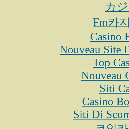
カジ
Fm카
Casino 
Nouveau Site D
Top Cas
Nouveau C
Siti C
Casino Bo
Siti Di Sc
코인카