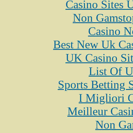
Casino Sites
Non Gamstop
Casino N
Best New Uk Ca
UK Casino Si
List Of 
Sports Betting 
I Migliori
Meilleur Casi
Non Ga