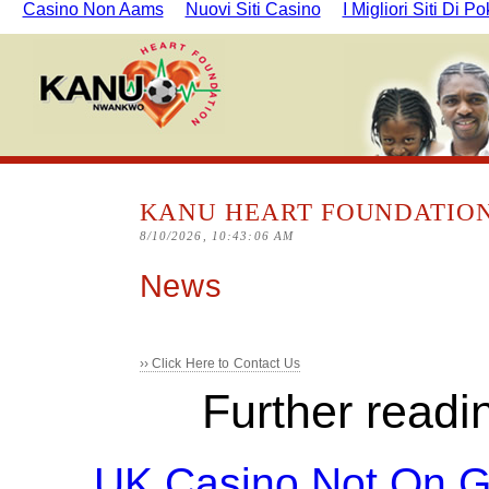
Casino Non Aams
Nuovi Siti Casino
I Migliori Siti Di P
KANU HEART FOUNDATIO
8/10/2026, 10:43:06 AM
News
›› Click Here to Contact Us
Further readi
UK Casino Not On 