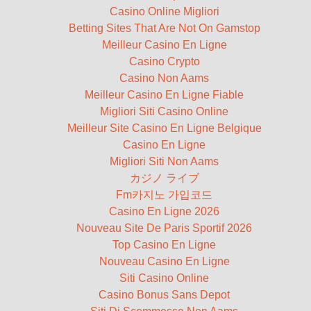
Casino Online Migliori
Betting Sites That Are Not On Gamstop
Meilleur Casino En Ligne
Casino Crypto
Casino Non Aams
Meilleur Casino En Ligne Fiable
Migliori Siti Casino Online
Meilleur Site Casino En Ligne Belgique
Casino En Ligne
Migliori Siti Non Aams
カジノ ライブ
Fm카지노 가입코드
Casino En Ligne 2026
Nouveau Site De Paris Sportif 2026
Top Casino En Ligne
Nouveau Casino En Ligne
Siti Casino Online
Casino Bonus Sans Depot